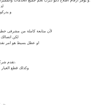
و يُوفر ارقام اصلاح دايو ديرب نجم جميع الخدمات والمميزات التي تُساهم في تحقيق راحة وأمان العملاء من خلال تخفيض أسعار تلك الخدمات والبُعد التام عن التكاليف المالية باهظة الثمن.
لد
و يدركو
لأن متابعة كاملة من مشرفى خطوط 
لكن اتصالك 
او عطل بسيط هو امر نقدر
على جميع الأجهزة المنزلية،
تقدم شر
وكذلك قطع الغيار 
شركة دايو هي شركة توجد في دولة كوريا الجنوبيّة، وتحديداً في مدينة سيؤول،