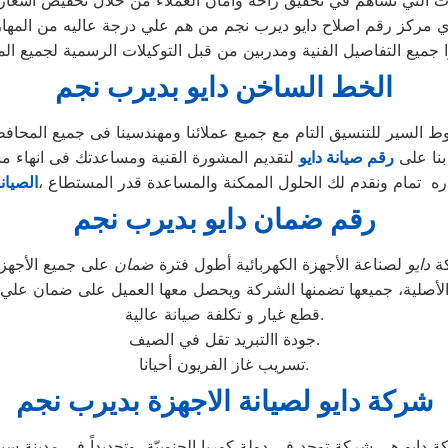
ي مركز رقم اصلاح دايو ديرب نجم من هم علي درجة عاليه من المهار
ا جميع التفاصيل الفنية ومدربين من قبل التوكيلات الرسمية لجميع ال
الخط الساخن دايو بديرب نجم
السير للتنسيق التام مع جميع عملائنا ومهندسينا فى جميع المحاف
بنا على
رقم صيانة دايو
لتقديم المشورة القنية ومساعدتك فى انهاء م
ه تمام ونقدم لك الحلول الممكنة والمساعدة قدر المستطاع ،
الصيان
رقم ضمان دايو بديرب نجم
كة
دايو
لصناعة الأجهزة الكهربائية أطول فترة
ضمان
الأصلية، جميعها تضمنها الشركة ويحصل معها العميل على ضمان علي ع
قطع غيار و تكلفة صيانة عالية.
جودة االتبريد تقل في الصيف.
تسريب غاز الفريون أحيانا.
شركة دايو لصيانة الاجهزة بديرب نجم