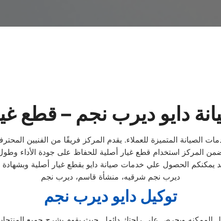
انة دايو ديرب نجم – قطع غيا
ت الصيانة المتميزة للعملاء. يقدم المركز فريقًا من الفنيين المحتر
 يمكنكم الحصول علي خدمات صيانة دايو بقطع غيار أصلية وبشهادة
ديرب نجم شرقيه، منشأة قاسم، ديرب نجم
توكيل دايو ديرب نجم
ممكنه ويحرص على راحتك دائما , حيث يقوم بشرح جميع المنتجات ومم