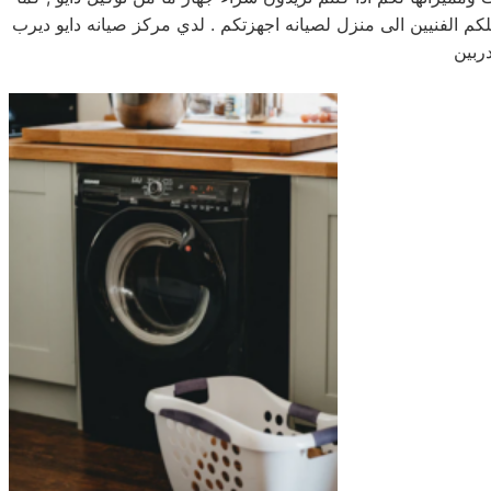
مرلكز صيانه دايو خدمه 24 ساعه , فى تلقى شكواكم , وايضا يصلكم الفنيين الى منزل لصيانه اجهزتكم . لدي مركز صيانه دايو ديرب
ربين