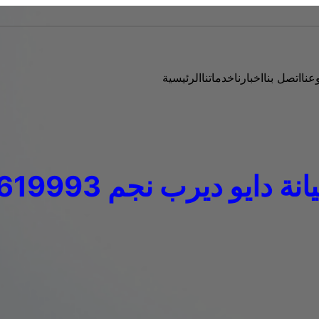
عنا
اتصل بنا
اخبارنا
خدماتنا
الرئيسية
 دايو ديرب نجم 01207619993