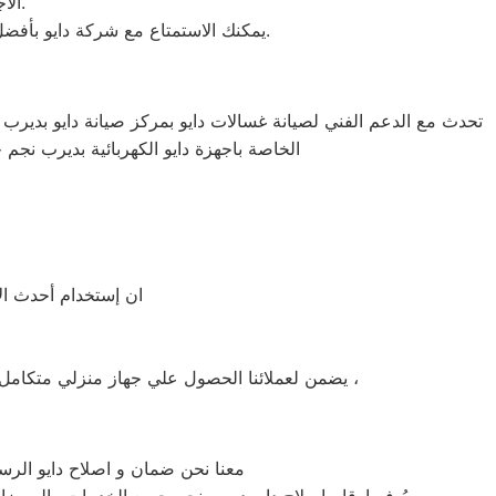
الاجهزه التى تصنعها وتكون دقيقه ومتميزه لكى حتى تظل رقم 1 في السوق.
يمكنك الاستمتاع مع شركة دايو بأفضل عروض تكييف دايو والخصومات الدائمة على كافة الموديلات من تكييف 1.5 حصان و2.25حصان و3حصان.
تحدث مع الدعم الفني لصيانة غسالات دايو بمركز صيانة دايو بديرب نج
الخاصة باجهزة دايو الكهربائية بديرب نجم 
ان إستخدام أحدث الأ
يضمن لعملائنا الحصول علي جهاز منزلي متكامل يعمل بأعلى مستوى من الكفاءة التي ينتظرها عملائنا ولتعزيز الثقة في مركز صيانة دايو ديرب نجم المعتمد بديرب نجم ،
معنا نحن ضمان و اصلاح دايو الرسم