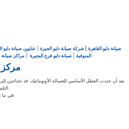
صيانة دايو القاهرة
| شركة صيانة دايو الجيزة
|
عناوين صيانة دايو ال
المنوفية
|
صيانة دايو فرع البحيرة
|
مراكز صيانة دا
مركز ص
بعد أن حددت العطل الأساسي للغسالة الأوتوماتيك، قد تحتاجين إلى ط
التليفونات الوهمية لشركات صيانة غير معروفة، ما قد يعرضك لعمليات النصب.
في ما يلي جمعنا لك أرقام صيانة الغسالة الأوتوماتيك لأشهر الماركات في ديرب نجم: