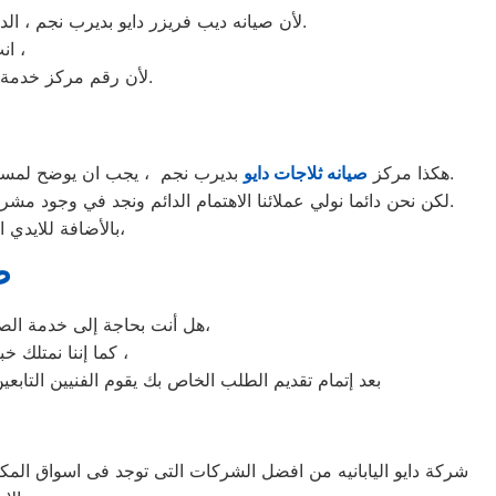
لأن صيانه ديب فريزر دايو بديرب نجم ، الديب فريزر دايو غني عن التعريف فائق الجودة دائما ما تبهرنا بموديلات فريدة و مختلفة التقنية عن مثيلاتها انها دايو.
انت الان تتعامل مع خبراء من مركز صيانه دايو للديب فريزر في ديرب نجم ،
لأن رقم مركز خدمة عملاء دايو للديب فريزر بجميع المحافظات اتصلوا الان مركز صيانه دايو ديرب نجم مباشرة.
بديرب نجم ، يجب ان يوضح لمستخدمى ثلاجات دايو بديرب نجم ان كلنا يعلم مدى اهمية الثلاجة بالمنزل ونحن لا ندخر جهدا كي نلبي جميع طلبات الصيانه لثلاجات دايو.
هكذا مركز
صيانه ثلاجات دايو
لكن نحن دائما نولي عملائنا الاهتمام الدائم ونجد في وجود مشرفي مراقبة الجودة الاختيار الامثل لخروج اجهزة الثلاجات سواء من مركز الصيانه لثلاجات دايو المعتمد بديرب نجم او من منزل العميل.
بالأضافة للايدي المدربة صاحبة الخبرة في كافة اعطال ثلاجات دايو بجميع موديلاتها القديم منها والحديث،
ص
هل أنت بحاجة إلى خدمة الصيانة الفورية لغسالة الأطباق دايو ديرب نجم لديك؟ نحن نمنحك خدمة الصيانة الفورية التي ترغب بها،
كما إننا نمتلك خبرة أكثر من 10 سنوات في خدمات إصلاحات كافة أنواع غسالات الأطباق دايو ديرب نجم ،
بعد إتمام تقديم الطلب الخاص بك يقوم الفنيين التابع