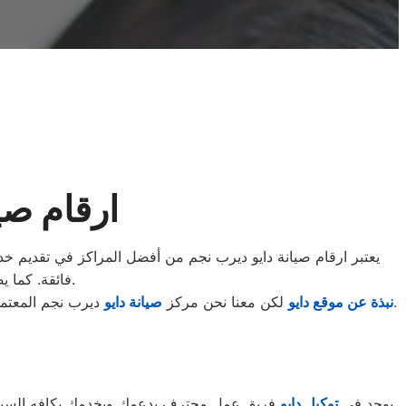
ارقام صي
يعتبر ارقام صيانة دايو ديرب نجم من أفضل المراكز في تقديم خدما
فائقة. كما يضمن المركز استخدام قطع غيار أصلية للحفاظ على جودة الأداء وطول عمر الجهاز.
المعتمد.اصلاح الماركات العالمية.
نبذة عن موقع دايو
لكن معنا نحن مركز
صيانة دايو
ديرب نجم المعتمد
يوجد فى
توكيل دايو
فريق عمل محترف يدعمك ويخدمك بكافه السبل ال