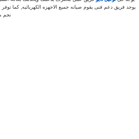
نجم م