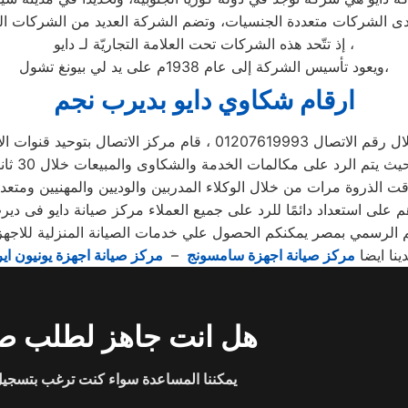
إذ تتّحد هذه الشركات تحت العلامة التجاريّة لـ دايو ،
ويعود تأسيس الشركة إلى عام 1938م على يد لي بيونغ تشول،
ارقام شكاوي دايو بديرب نجم
 01207619993 ، قام مركز الاتصال بتوحيد قنوات الاتصال
 الذروة مرات من خلال الوكلاء المدربين والوديين والمهنيين ومتعد
م على استعداد دائمًا للرد على جميع العملاء مركز صيانة دايو فى دي
 الرسمي بمصر يمكنكم الحصول علي خدمات الصيانة المنزلية للاجهزة ال
دينا ايضا
مركز صيانة اجهزة سامسونج
–
مركز صيانة اجهزة يونيون اير
هل انت جاهز لطلب صي
يمكننا المساعدة سواء كنت ترغب بتسجيل 