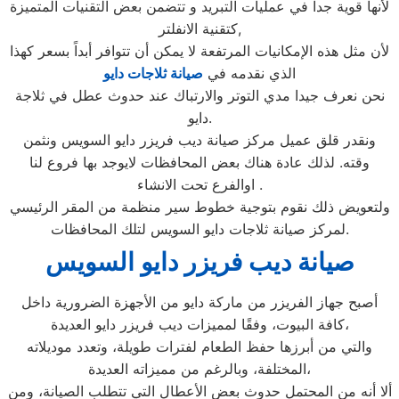
لأنها قوية جداً في عمليات التبريد و تتضمن بعض التقنيات المتميزة
كتقنية الانفلتر,
لأن مثل هذه الإمكانيات المرتفعة لا يمكن أن تتوافر أبداً بسعر كهذا
الذي نقدمه في
صيانة ثلاجات دايو
نحن نعرف جيدا مدي التوتر والارتباك عند حدوث عطل في ثلاجة
دايو.
ونقدر قلق عميل مركز صيانة ديب فريزر دايو السويس ونثمن
وقته. لذلك عادة هناك بعض المحافظات لايوجد بها فروع لنا
اوالفرع تحت الانشاء .
ولتعويض ذلك نقوم بتوجية خطوط سير منظمة من المقر الرئيسي
لمركز صيانة ثلاجات دايو السويس لتلك المحافظات.
صيانة ديب فريزر دايو السويس
أصبح جهاز الفريزر من ماركة دايو من الأجهزة الضرورية داخل
كافة البيوت، وفقًا لمميزات ديب فريزر دايو العديدة،
والتي من أبرزها حفظ الطعام لفترات طويلة، وتعدد موديلاته
المختلفة، وبالرغم من مميزاته العديدة،
ألا أنه من المحتمل حدوث بعض الأعطال التي تتطلب الصيانة، ومن