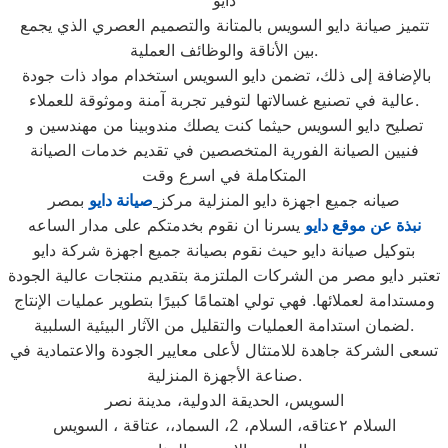
دايو
تتميز صيانة دايو السويس بالمتانة والتصميم العصري الذي يجمع
بين الأناقة والوظائف العملية.
بالإضافة إلى ذلك، تضمن دايو السويس استخدام مواد ذات جودة
عالية في تصنيع غسالاتها لتوفير تجربة آمنة وموثوقة للعملاء.
تصليح دايو السويس حيثما كنت يصلك مندوبينا من مهندسين و
فنيين الصيانة الفورية المتخصصين في تقديم خدمات الصيانة
المتكاملة في اسرع وقت
صيانه جميع اجهزة دايو المنزلية مركز
صيانة دايو
بمصر
نبذة عن موقع دايو
يسرنا ان نقوم بخدمتكم على مدار الساعه
بتوكيل صيانة دايو حيث نقوم بصيانة جميع اجهزة شركة دايو
تعتبر دايو مصر من الشركات الملتزمة بتقديم منتجات عالية الجودة
ومستدامة لعملائها. فهي تولي اهتمامًا كبيرًا بتطوير عمليات الإنتاج
لضمان استدامة العمليات والتقليل من الآثار البيئية السلبية.
تسعى الشركة جاهدة للامتثال لأعلى معايير الجودة والاعتمادية في
صناعة الأجهزة المنزلية.
السويس، الحديقة الدولية، مدينة نصر
السلام ٢عتاقه، السلام، 2، السماد،، عتاقة ، السويس