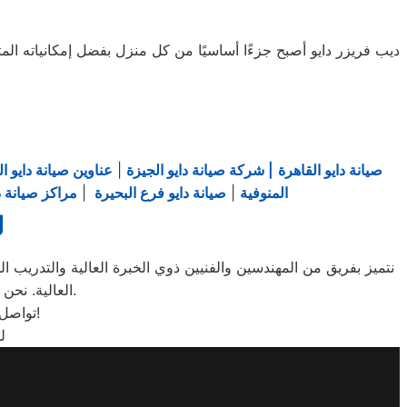
ديب فريزر دايو أصبح جزءًا أساسيًا من كل منزل بفضل إمكانياته الم
صيانة دايو القاهرة
| شركة صيانة دايو الجيزة
|
عناوين صيانة دايو ال
المنوفية
|
صيانة دايو فرع البحيرة
|
مراكز صيانة دا
ل
نتميز بفريق من المهندسين والفنيين ذوي الخبرة العالية والتدريب 
العالية. نحن نهتم بتلبية احتياجات عملائنا بأفضل صورة ممكنة لضمان رضاهم وثقتهم الدائمة بنا.
تواصل معنا الآن وكن على اطلاع دائم بخدمات وعروض دايو المميزة في المنصورة!
ل