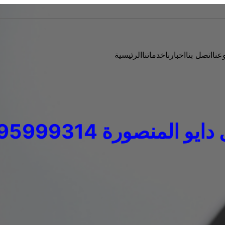
عنا
اتصل بنا
اخبارنا
خدماتنا
الرئيسية
يو المنصورة 01095999314