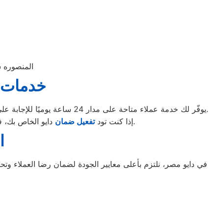
المنصوره شارع 
خدمات د
يوفّر لك خدمة عملاء متاحة على مدار 24 ساعة يوميًا للإجابة على جميع استفساراتك وإدارة مواعيد الصيانة بكل كفاءة. بمجرد التواصل معنا عبر الخط الساخن، ستحصل على دعم فوري وخدمة مميزة.
دايو الخاص بك، فإن توكيل دايو في المنصورة يتعاون مع أفضل وكلاء صيانة الأجهزة الكهربائية لضمان تجربة مميزة لجميع عملائنا.
إذا كنت تود
تفعيل ضمان
ا
في دايو مصر، نلتزم بأعلى معايير الجودة لضمان رضا العملاء وتح