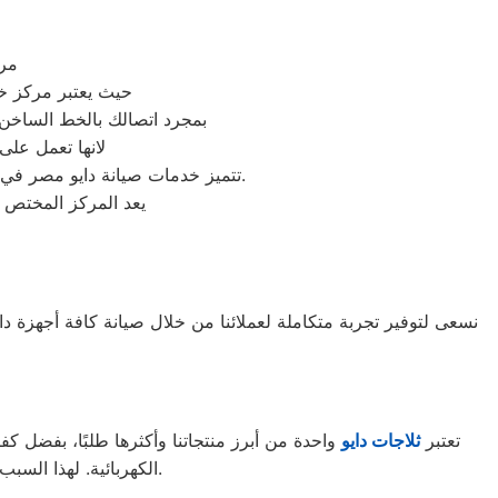
مرك
حيث يعتبر مركز خد
بمجرد اتصالك بالخط الساخن 01154008110 تحظى بخدمة عملاء الافضل في المنصورة والتى يمكنك ان تتصل بها فى اى
لانها تعمل على
تتميز خدمات صيانة دايو مصر في مصر بالاحترافية والجودة العالية، حيث يمكن للعملاء الوثوق بأن أجهزتهم في أيدي ذوي الخبرة والكفاءة.
يعد المركز المختص 
نسعى لتوفير تجربة متكاملة لعملائنا من خلال صيانة كافة أجهزة داي
تعتبر
ثلاجات
دايو
واحدة من أبرز منتجاتنا وأكثرها طلبًا، بفضل كفا
الكهربائية. لهذا السبب، نحن نؤمن لكم خدمة صيانة محترفة عبر فريقنا المختص في المنصورة والمناطق المحيطة.