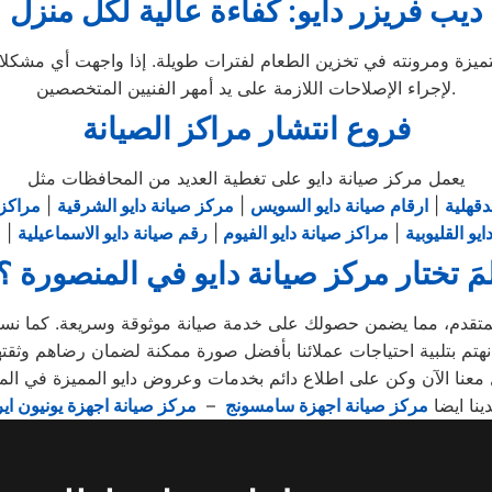
ديب فريزر دايو: كفاءة عالية لكل منزل
تميزة ومرونته في تخزين الطعام لفترات طويلة. إذا واجهت أي مشكلات 
لإجراء الإصلاحات اللازمة على يد أمهر الفنيين المتخصصين.
فروع انتشار مراكز الصيانة
يعمل مركز صيانة دايو على تغطية العديد من المحافظات مثل
دقهلية
|
ارقام صيانة دايو السويس
|
مركز صيانة دايو الشرقية
|
مراكز 
يو القليوبية
|
مراكز صيانة دايو الفيوم
|
رقم صيانة دايو الاسماعيلية
|
ص
مَ تختار مركز صيانة دايو في المنصورة ؟
المتقدم، مما يضمن حصولك على خدمة صيانة موثوقة وسريعة. كما نستخدم
دينا ايضا
مركز صيانة اجهزة سامسونج
–
مركز صيانة اجهزة يونيون اير