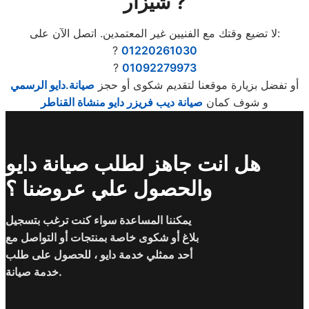
شيزار ?
لا تضيع وقتك مع الفنيين غير المعتمدين. اتصل الآن على:
?
01220261030
?
01092279973
أو تفضل بزيارة موقعنا لتقديم شكوى أو حجز
صيانة.دايو الرسمي
و شوف كمان
صيانة ديب فريزر دايو منشاة القناطر
هل انت جاهز لطلب صيانة دايو
والحصول علي عروضنا ؟
يمكننا المساعدة سواء كنت ترغب بتسجيل
بلاغ أو شكوى خاصة بمنتجات أو التواصل مع
أحد ممثلي خدمة دايو ، للحصول على طلب
خدمة صيانة.