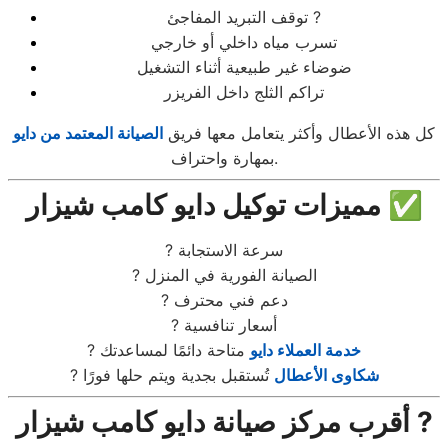
توقف التبريد المفاجئ ?
تسرب مياه داخلي أو خارجي
ضوضاء غير طبيعية أثناء التشغيل
تراكم الثلج داخل الفريزر
كل هذه الأعطال وأكثر يتعامل معها فريق
الصيانة المعتمد من دايو
بمهارة واحتراف.
مميزات توكيل دايو كامب شيزار ✅
? سرعة الاستجابة
? الصيانة الفورية في المنزل
? دعم فني محترف
? أسعار تنافسية
خدمة العملاء دايو
متاحة دائمًا لمساعدتك
?
شكاوى الأعطال
تُستقبل بجدية ويتم حلها فورًا
?
أقرب مركز صيانة دايو كامب شيزار ?