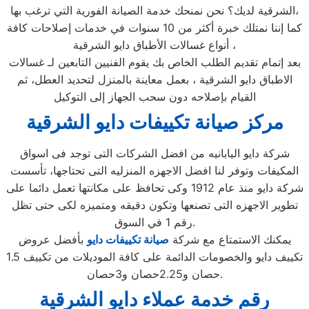
الشرقية لديك؟ نحن نمنحك خدمة الصيانة الفورية التي ترغب بها،
كما إننا نمتلك خبرة أكثر من 10 سنوات في خدمات إصلاحات كافة
أنواع غسالات الأطباق دايو الشرقية ،
بعد إتمام تقديم الطلب الخاص بك يقوم الفنيين التابعين لـ غسالات
الاطباق دايو الشرقية ، بعمل معاينة بالمنزل لتحديد العطل، ثم
القيام بإصلاحه دون سحب الجهاز إلى التوكيل
مركز صيانة تكييفات دايو الشرقية
شركة دايو اليابانيه من افضل الشركات التى توجد فى اسواق
المكيفات وتوفر لنا افضل الاجهزه المنزليه التى تحتاجها، تأسست
شركة دايو منذ عام 1912 وكى تحافظ على مكانتها تعمل دائما على
تطوير الاجهزه التى تصنعها وتكون دقيقه ومتميزه لكى حتى تظل
رقم 1 في السوق.
يمكنك الاستمتاع مع شركة
صيانة تكييفات دايو
بأفضل عروض
تكييف دايو والخصومات الدائمة على كافة الموديلات من تكييف 1.5
حصان و2.25حصان و3حصان.
رقم خدمة عملاء دايو الشرقية