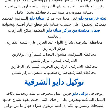
لأجهزتكم المنزلية بأسعار معقولة وبمرونة في الدفع. كونوا على
يقين بأنه بالاختيار لخدمات دايو الشرقية ، ستحصلون على تجربة
صيانة مميزة ومرضية تلبي توقعاتكم بشكل كامل.
نبذة عن موقع دايو
لكن معنا نحن مركز
صيانة دايو
الشرقية المعتمد
يمكنكم الحصول علي خدمات صيانة دايو بقطع غيار أصلية وبشهادة
ضمان معتمدة من مركز صيانة دايو
المعتمد.اصلاح الماركات
العالمية.
محافظة الشرقية، شارع اللواء عبد العزيز علي، شيبة النكارية،
مركز الزقازيق
محافظة الشرقية، مشتول البصل، قسم أول الزقازيق
الشرقيه، بلبيس، مركز بلبيس
محافظة الشرقيه، الزقازيق البحرية، قسم ثان الزقازيق
محافظة الشرقية، شارع سعدون، بلبيس، مركز بلبيس
توكيل دايو الشرقية
يوجد فى
توكيل دايو
فريق عمل محترف يدعمك ويخدمك بكافه
السبل الممكنه ويحرص على راحتك دائما , حيث يقوم بشرح جميع
المنتجات ومميزاتها لكم اذا كنتم تريدون شراء جهاز ما من توكيل