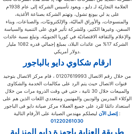
العلامة التجاريّة لـ دايو ، ويعود تأسيس الشركة إلى عام 1938م
على يد لي بيونغ تشول، وتهتم الشركة بصناعة الأغذية،
والمنسوجات، والأوراق الماليّة، والإلكترونيّات، والصناعات، وبناء
السفن، وغيرها الكثير، وللشركة تأثير قوي على التنمية والسياسة
والإعلام والثقافة الاقتصاديّة في كوريا الجنوبيّة، وتبلغ نسبة عائدات
الشركة 17% من عائدات البلاد، بمبلغ إجمالي قدره 1082 مليار
دولار أمريكي.
ارقام شكاوي دايو بالباجور
من خلال رقم الاتصال 01207619993 ، قام مركز الاتصال بتوحيد
قنوات الاتصال حيث يتم الرد على مكالمات الخدمة والشكاوى
والمبيعات خلال 30 ثانية ، حتى في وقت الذروة مرات من خلال
الوكلاء المدربين والوديين والمهنيين ومتعددي اللغات الذين هم على
استعداد دائمًا للرد على جميع العملاء مركز صيانة دايو فى الباجور
ليصلكم مهندس الصيانة على الأرقام التالية :
إتصل الآن
01220261030
طريقة العناية باجهزة دايو المنزلية