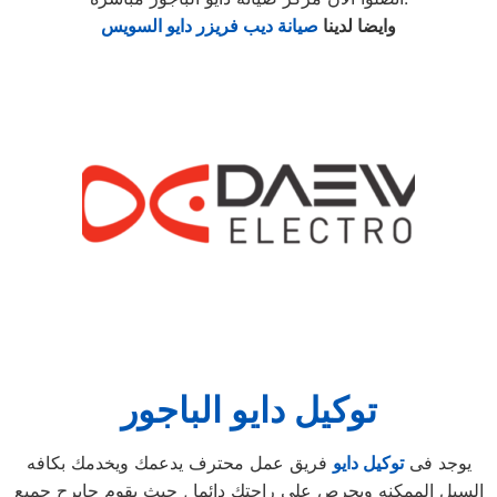
وايضا لدينا
صيانة ديب فريزر دايو السويس
توكيل دايو الباجور
يوجد فى
توكيل دايو
فريق عمل محترف يدعمك ويخدمك بكافه
السبل الممكنه ويحرص على راحتك دائما , حيث يقوم جابرح جميع