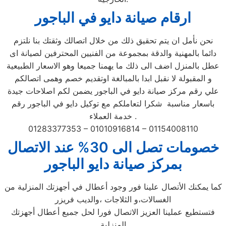
ارقام صيانة دايو في الباجور
نحن نأمل ان يتم تحقيق ذلك من خلال اتصالك وثقتك بنا نلتزم
دائما بالمهنية والدقة بمجموعة من الفنيين المحترفين لصيانة اى
عطل بالمنزل اضف الى ذلك ما يهمنا جميعا وهو الاسعار الطبيعية
و المقبولة لا نقبل ابدا بالمبالغة اوتقديم خصم وهمى اتصالكم
علي رقم مركز صيانة دايو في الباجور يضمن لكم اصلاحات جيدة
باسعار مناسبة شكرا لتعاملكم مع توكيل دايو في الباجور رقم
خدمة العملاء .
01283377353 – 01010916814 – 01154008110
خصومات تصل الى 30% عند الاتصال
بمركز صيانة دايو الباجور
كما يمكنك الأتصال علينا فور وجود أعطال في أجهزتك المنزلية من
الغسالات،و الثلاجات ،والديب فريزر
فتستطيع عملينا العزيز الاتصال فورا لحل جميع أعطال أجهزتك
المنزلية