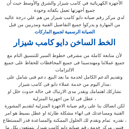
الأجهزة الكهربائية في كامب شيزار والشرق والأوسط حيث أن
جميع أجهزتها تعمل بكفائه وجودة
لدي مركز رقم صيانه دايو كامب شيزار من هم علي درجة عاليه
من المهارة و يدركوا جميع التفاصيل الفنية ومدربين من قبل
الصيانة الرسمية لجميع الماركات
الخط الساخن دايو كامب شيزار
لأن متابعة كاملة من مشرفى خطوط السير للتنسيق التام مع
جميع عملائنا ومهندسينا فى جميع المحافظات للحفاظ على جميع
الالتزامات
وتقديم الدعم الكامل لخدمة ما بعد البيع. دعم فنى شامل على
مدار اليوم من خدمة عملاء دايو فى كامب شيزار،
نشاركك اهتمامك ونقدر مدى الارتباك فى حالة حدوث خلل او
عطل فى ايا من اجهزتنا المنزلية ،
لكن اتصالك بنا على رقم صيانة الاجهزة المنزلية لتقديم المشورة
القنية ومساعدتك فى انهاء مشكلة طارئة او عطل بسيط هو امر
نقدره تمام ونقدم لك الحلول الممكنة والمساعدة قدر المستطاع ،
فنيين مركز خدمة رقم صيانه دايو كامب شيزار يتمتعون بكل ما