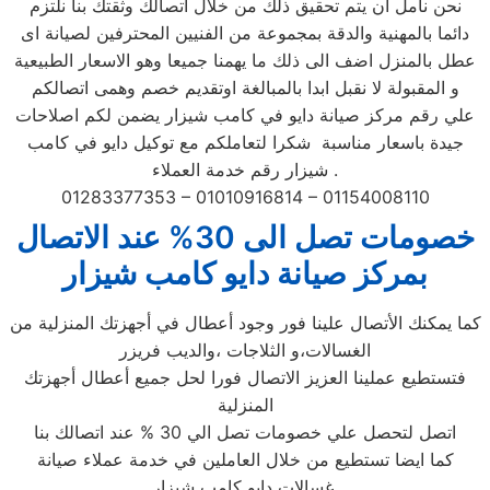
نحن نأمل ان يتم تحقيق ذلك من خلال اتصالك وثقتك بنا نلتزم
دائما بالمهنية والدقة بمجموعة من الفنيين المحترفين لصيانة اى
عطل بالمنزل اضف الى ذلك ما يهمنا جميعا وهو الاسعار الطبيعية
و المقبولة لا نقبل ابدا بالمبالغة اوتقديم خصم وهمى اتصالكم
علي رقم مركز صيانة دايو في كامب شيزار يضمن لكم اصلاحات
جيدة باسعار مناسبة شكرا لتعاملكم مع توكيل دايو في كامب
شيزار رقم خدمة العملاء .
01283377353 – 01010916814 – 01154008110
خصومات تصل الى 30% عند الاتصال
بمركز صيانة دايو كامب شيزار
كما يمكنك الأتصال علينا فور وجود أعطال في أجهزتك المنزلية من
الغسالات،و الثلاجات ،والديب فريزر
فتستطيع عملينا العزيز الاتصال فورا لحل جميع أعطال أجهزتك
المنزلية
اتصل لتحصل علي خصومات تصل الي 30 % عند اتصالك بنا
كما ايضا تستطيع من خلال العاملين في خدمة عملاء صيانة
غسالات دايو كامب شيزار.