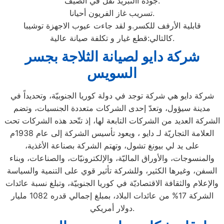
جودة االتبريد تقل في الصيف.
تسريب غاز الفريون أحيانا.
قابلية الأرفف للكسر.و لقد جاءت عيوب الاجهزة توشيبا
كالتالي:قطع غيار و تكلفة صيانة عالية.
شركة دايو لصيانة الثلاجة بجسر
السويس
شركة دايو هي شركة توجد في دولة كوريا الجنوبيّة، وتحديداً في
مدينة سيؤول، وتعدّ إحدى الشركات متعددة الجنسيات، وتضم
الشركة العديد من الشركات التابعة لها، إذ تتّحد هذه الشركات تحت
العلامة التجاريّة لـ دايو ، ويعود تأسيس الشركة إلى عام 1938م
على يد لي بيونغ تشول، وتهتم الشركة بصناعة الأغذية،
والمنسوجات، والأوراق الماليّة، والإلكترونيّات، والصناعات، وبناء
السفن، وغيرها الكثير، وللشركة تأثير قوي على التنمية والسياسة
والإعلام والثقافة الاقتصاديّة في كوريا الجنوبيّة، وتبلغ نسبة عائدات
الشركة 17% من عائدات البلاد، بمبلغ إجمالي قدره 1082 مليار
دولار أمريكي.