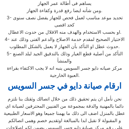
يساهم فى أطالة عمر الجهاز
ومن شأنه ايضا رفع قدرة وكفاءة الجهاز.
3- تحديد موعد مناسب لعمل فحص للجهاز يفضل نصف سنوى
كحد اقصى
او بحسب الاستخدام والهدف منه الاقلال من حدوث الاعطال.
4- الاختيار الصحيح لمقدم خدمة الاصلاح والدعم الفنى وذلك عند
حدوث عطل او التأكد بأن الجهاز لا يعمل بالشكل المطلوب.
5- التأكد من أصلية قطع الغيار وذلك بالتدقيق الجيد لبلد الصنع
والمنشأ
مركز صيانه دايو جسر السويس ينبه انه لا يجب الاكتفاء بقراءة
العبوة الخارجية.
ارقام صيانة دايو في جسر السويس
نحن نأمل ان يتم تحقيق ذلك من خلال اتصالك وثقتك بنا نلتزم
دائما بالمهنية والدقة بمجموعة من الفنيين المحترفين لصيانة اى
عطل بالمنزل اضف الى ذلك ما يهمنا جميعا وهو الاسعار الطبيعية
و المقبولة لا نقبل ابدا بالمبالغة اوتقديم خصم وهمى اتصالكم
علي رقم مركز صيانة دايو جسر السويس يضمن لكم اصلاحات