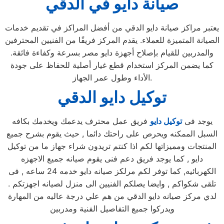
صيانة دايو في الدقي
يعتبر مراكز صيانة دايو الدقي من أفضل المراكز في تقديم خدمات
الصيانة المتميزة للعملاء. يقدم المركز فريقًا من الفنيين المحترفين
والمدربين للقيام بإصلاح أجهزة دايو مصر بسرعة وكفاءة فائقة.
كما يضمن المركز استخدام قطع غيار أصلية للحفاظ على جودة
الأداء وطول عمر الجهاز.
توكيل دايو الدقي
يوجد فى
توكيل دايو
فريق عمل محترف يدعمك ويخدمك بكافه
السبل الممكنه ويحرص على راحتك دائما , حيث يقوم بشرح جميع
المنتجات ومميزاتها لكم اذا كنتم تريدون شراء جهاز ما من توكيل
دايو , كما يوجد فريق دعم فنى يقوم صيانه جميع الاجهزه
الكهربائيه, كما توفر لكم مرلكز صيانه دايو خدمه 24 ساعه , فى
تلقى شكواكم , وايضا يصلكم الفنيين الى منزل لصيانه اجهزتكم .
لدي مركز صيانه دايو الدقي من هم علي درجة عاليه من المهارة
ويدركوا جميع التفاصيل الفنية ومدربين