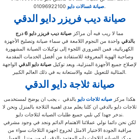
01096922100.
صيانة غسالات دايو
صيانة ديب فريزر دايو الدقي
مما لا ريب فيه أن مراكز
صيانة ديب فريزر دايو
6
درج
بالدقي
واحدة من النجوم اللامعة في سماء صيانة وتصليح الأجهزة
الكهربائية، فمن الضروري اللجوء إلى توكيلات الصيانة المشهورة
وصاحبة الهوية المعروفة للاستفادة من أفضل الخدمات المقدمة
لإصلاح جميع الأجهزة المنزلية، ويعد توكيل
صيانة دايو الدقي
الواجهة
المثالية للتعويل عليه والاستعانة به في ذلك العالم الكبير.
صيانة ثلاجة دايو الدقي
هكذا مركز
صيانه ثلاجات دايو
بالدقي ، يجب ان يوضح لمستخدمى
ثلاجات دايو بالدقي ان كلنا يعلم مدى اهمية الثلاجة بالمنزل ونحن لا
ندخر جهدا كي نلبي جميع طلبات الصيانه لثلاجات دايو.
لكن نحن دائما نولي عملائنا الاهتمام الدائم ونجد في وجود مشرفي
مراقبة الجودة الاختيار الامثل لخروج اجهزة الثلاجات سواء من
مركز الصيانه لثلاجات دايو المعتمد بالدقي او من منزل العميل.