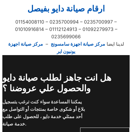
ارقام صيانة دايو بفيصل
01154008110 – 0235700994 – 0235700997 –
01010916814 – 01112124913 – 01092279973 –
0235699066
لدينا ايضا
مركز صيانة اجهزة سامسونج
–
مركز صيانة اجهزة
يونيون اير
هل انت جاهز لطلب صيانة دايو
والحصول علي عروضنا ؟
يمكننا المساعدة سواء كنت ترغب بتسجيل
بلاغ أو شكوى خاصة بمنتجات أو التواصل مع
أحد ممثلي خدمة دايو ، للحصول على طلب
خدمة صيانة.