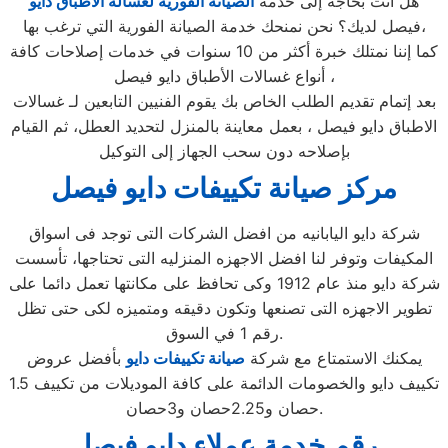
هل أنت بحاجة إلى خدمة
الصيانة الفورية لغسالة الأطباق دايو
فيصل لديك؟ نحن نمنحك خدمة الصيانة الفورية التي ترغب بها،
كما إننا نمتلك خبرة أكثر من 10 سنوات في خدمات إصلاحات كافة
أنواع غسالات الأطباق دايو فيصل ،
بعد إتمام تقديم الطلب الخاص بك يقوم الفنيين التابعين لـ غسالات
الاطباق دايو فيصل ، بعمل معاينة بالمنزل لتحديد العطل، ثم القيام
بإصلاحه دون سحب الجهاز إلى التوكيل
مركز صيانة تكييفات دايو فيصل
شركة دايو اليابانيه من افضل الشركات التى توجد فى اسواق
المكيفات وتوفر لنا افضل الاجهزه المنزليه التى تحتاجها، تأسست
شركة دايو منذ عام 1912 وكى تحافظ على مكانتها تعمل دائما على
تطوير الاجهزه التى تصنعها وتكون دقيقه ومتميزه لكى حتى تظل
رقم 1 في السوق.
يمكنك الاستمتاع مع شركة
صيانة تكييفات دايو
بأفضل عروض
تكييف دايو والخصومات الدائمة على كافة الموديلات من تكييف 1.5
حصان و2.25حصان و3حصان.
رقم خدمة عملاء دايو فيصل