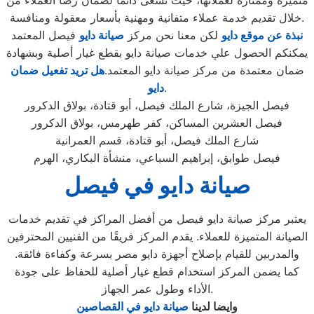
متميزة وممتازة لعملائها، حيث تسعى دائمًا لضمان رضا العملاء من
خلال تقديم خدمة عملاء متفانية ومهنية بأسعار معقولة ومنافسة.
نبذة عن موقع دايو
لكن معنا نحن مركز
صيانة دايو
فيصل المعتمد
يمكنكم الحصول علي خدمات صيانة دايو بقطع غيار أصلية وبشهادة
ضمان معتمدة من مركز صيانة دايو المعتمد.
هل تريد تفعيل ضمان
.
دايو
فيصل الجيزة، شارع الملك فيصل، أبو قتادة، بولاق الدكرور
فيصل العشرين المساكن، كفر طهرمس، بولاق الدكرور
شارع الملك فيصل، أبو قتادة، قسم العمرانية
فيصل طوابق، إبراهيم السباعي، منشأة البكاري، الهرم
صيانة دايو في فيصل
يعتبر مركز صيانة دايو فيصل من أفضل المراكز في تقديم خدمات
الصيانة المتميزة للعملاء. يقدم المركز فريقًا من الفنيين المحترفين
والمدربين للقيام بإصلاح أجهزة دايو مصر بسرعة وكفاءة فائقة.
كما يضمن المركز استخدام قطع غيار أصلية للحفاظ على جودة
الأداء وطول عمر الجهاز.
وايضا لدينا
صيانة دايو في القصاصين