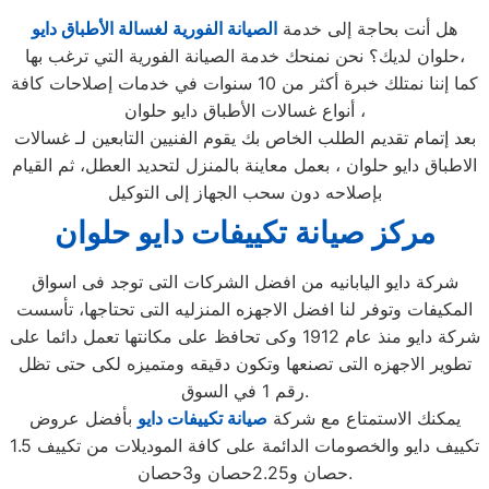
هل أنت بحاجة إلى خدمة
الصيانة الفورية لغسالة الأطباق دايو
حلوان لديك؟ نحن نمنحك خدمة الصيانة الفورية التي ترغب بها،
كما إننا نمتلك خبرة أكثر من 10 سنوات في خدمات إصلاحات كافة
أنواع غسالات الأطباق دايو حلوان ،
بعد إتمام تقديم الطلب الخاص بك يقوم الفنيين التابعين لـ غسالات
الاطباق دايو حلوان ، بعمل معاينة بالمنزل لتحديد العطل، ثم القيام
بإصلاحه دون سحب الجهاز إلى التوكيل
مركز صيانة تكييفات دايو حلوان
شركة دايو اليابانيه من افضل الشركات التى توجد فى اسواق
المكيفات وتوفر لنا افضل الاجهزه المنزليه التى تحتاجها، تأسست
شركة دايو منذ عام 1912 وكى تحافظ على مكانتها تعمل دائما على
تطوير الاجهزه التى تصنعها وتكون دقيقه ومتميزه لكى حتى تظل
رقم 1 في السوق.
يمكنك الاستمتاع مع شركة
صيانة تكييفات دايو
بأفضل عروض
تكييف دايو والخصومات الدائمة على كافة الموديلات من تكييف 1.5
حصان و2.25حصان و3حصان.