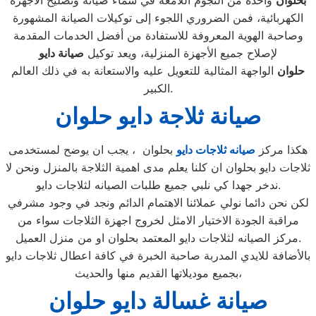
بحلوان
واحدة من النجوم اللامعة في سماء صيانة وتصليح الأجهزة
الكهربائية، فمن الضروري اللجوء إلى توكيلات الصيانة المشهورة
وصاحبة الهوية المعروفة للاستفادة من أفضل الخدمات المقدمة
لإصلاح جميع الأجهزة المنزلية، ويعد توكيل
صيانة دايو
حلوان
الواجهة المثالية للتعويل عليه والاستعانة به في ذلك العالم
الكبير.
صيانة ثلاجة دايو حلوان
هكذا مركز
صيانه ثلاجات دايو
بحلوان ، يجب ان يوضح لمستخدمى
ثلاجات دايو بحلوان ان كلنا يعلم مدى اهمية الثلاجة بالمنزل ونحن لا
ندخر جهدا كي نلبي جميع طلبات الصيانه لثلاجات دايو.
لكن نحن دائما نولي عملائنا الاهتمام الدائم ونجد في وجود مشرفي
مراقبة الجودة الاختيار الامثل لخروج اجهزة الثلاجات سواء من
مركز الصيانه لثلاجات دايو المعتمد بحلوان او من منزل العميل.
بالأضافة للايدي المدربة صاحبة الخبرة في كافة اعطال ثلاجات دايو
بجميع موديلاتها القديم منها والحديث،
صيانة غسالة دايو حلوان