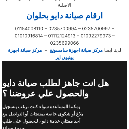
الاصلية
ارقام صيانة دايو بحلوان
01154008110 – 0235700994 – 0235700997 –
01010916814 – 01112124913 – 01092279973 –
0235699066
لدينا ايضا
مركز صيانة اجهزة سامسونج
–
مركز صيانة اجهزة
يونيون اير
هل انت جاهز لطلب صيانة دايو
والحصول علي عروضنا ؟
يمكننا المساعدة سواء كنت ترغب بتسجيل
بلاغ أو شكوى خاصة بمنتجات أو التواصل مع
أحد ممثلي خدمة دايو ، للحصول على طلب
خدمة صيانة.